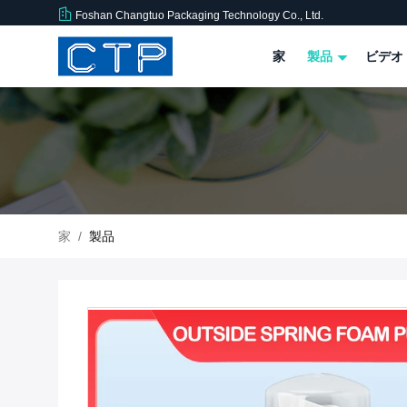
Foshan Changtuo Packaging Technology Co., Ltd.
家
製品
ビデオ
家
/
製品