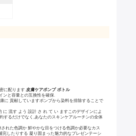
密に配ります.
皮膚ケアポンプ ボトル
デザインと容量との互換性を確保.
康に 貢献していますポンプから染料を排除することで
に 流す よう 設計 さ れ て い ますこのデザインによ
節約するだけでなく,あなたのスキンケアルーチンの全体
練された色調か 鮮やかな目をつける色調か必要なカス
補完したりする 凝り固まった魅力的なプレゼンテーシ