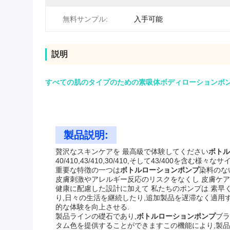
無料サンプル:
入手可能
説明
すべての肌のタイプのための素吸体ボディローションポンプ 3
製品説明:
贅沢なスキンケアを 最高級で体験してください
ボトル
40/410,43/410,30/410,そして43/40
重要な特徴の一つは
ボトルローションポンプ
染料のな
皮膚刺激やアレルギー反応のリスクをなくし 皮膚ケ
健康に配慮した設計に加えて 私たちのポンプは 素早く吸収す
り,日々の生活を継続したり,追加製品を遅滞なく適用
的な体験を向上させる.
製品ラインの礎石であり,
ボトルローションポンプ
ブラ
タム色を提供することができますこの機能により,製品