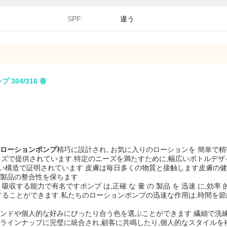
SPF:
違う
04/316 春
ローションポンプ
精巧に設計され, お気に入りのローションを 簡単で精
0を含む様々なサイズで提供されています.特定のニーズを満たすために,幅広いボトル
い構造で証明されています 皮膚は毎日多くの物質と接触します皮膚の健
ア製品の整合性を保ちます
る能力で有名ですポンプ は,正確 な 量 の 製品 を 迅速 に,効率 的 
することができます.私たちのローションポンプの迅速な作用は,時間を
ンドや個人的な好みにぴったり合う色を選ぶことができます 繊細で洗
ラインナップに完璧に統合され,顧客に共鳴したり,個人的なスタイルを