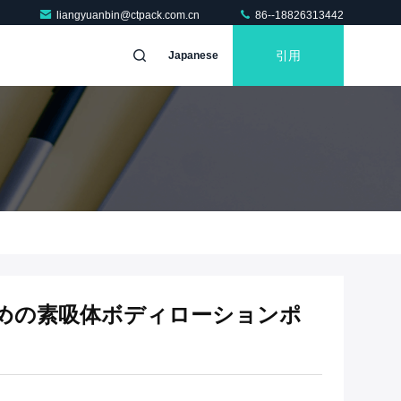
liangyuanbin@ctpack.com.cn
86--18826313442
引用
Japanese
めの素吸体ボディローションポ