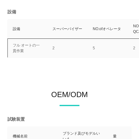
設備
NO
設備
スーパーバイザー
NO.ofオペレータ
QC
フル オートの一
2
5
2
貫作業
OEM/ODM
試験装置
ブランド及びモデルい
機械名前
量