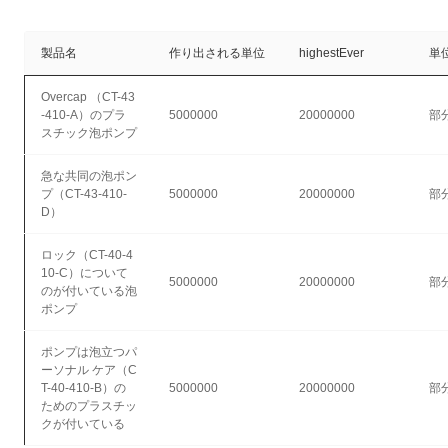
製品名
作り出される単位
highestEver
単
Overcap （CT-43
-410-A）のプラ
5000000
20000000
部
スチック泡ポンプ
急な共同の泡ポン
プ（CT-43-410-
5000000
20000000
部
D）
ロック（CT-40-4
10-C）について
5000000
20000000
部
のが付いている泡
ポンプ
ポンプは泡立つパ
ーソナル ケア（C
T-40-410-B）の
5000000
20000000
部
ためのプラスチッ
クが付いている