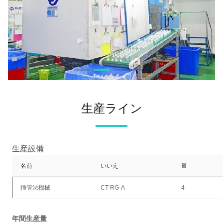
生産ライン
生産設備
名前
いいえ
量
挿管法機械
CT-RG-A
4
年間生産量