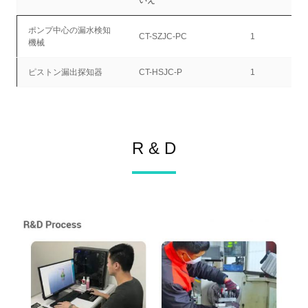
いえ
ポンプ中心の漏水検知
CT-SZJC-PC
1
機械
ピストン漏出探知器
CT-HSJC-P
1
R & D